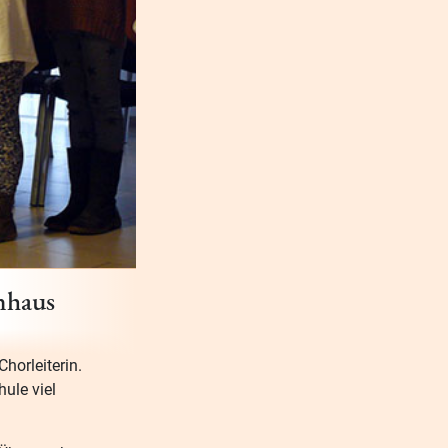
nhaus
horleiterin.
ule viel