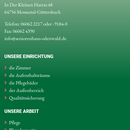
In Der Kleinen Harras 48
64756 Mossautal-Güttersbach
Telefon: 06062 2217 oder -9184-0
Fax: 06062 4390
info@seniorenhaus-odenwald.de
UNSERE EINRICHTUNG
die Zimmer
die Aufenthaltsräume
die Pflegebäder
der Außenbereich
Qualitätssicherung
UNSERE ARBEIT
Pflege
Wundexpertin